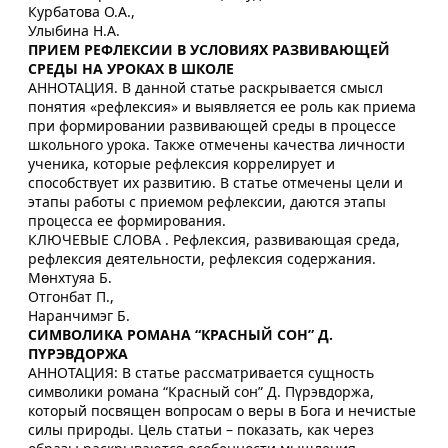
Курбатова О.А.,
Улыбина Н.А.
ПРИЕМ РЕФЛЕКСИИ В УСЛОВИЯХ РАЗВИВАЮЩЕЙ
СРЕДЫ НА УРОКАХ В ШКОЛЕ
АННОТАЦИЯ. В данной статье раскрывается смысл
понятия «рефлексия» и выявляется ее роль как приема
при формировании развивающей среды в процессе
школьного урока. Также отмечены качества личности
ученика, которые рефлексия коррелирует и
способствует их развитию. В статье отмечены цели и
этапы работы с приемом рефлексии, даются этапы
процесса ее формирования.
КЛЮЧЕВЫЕ СЛОВА . Рефлексия, развивающая среда,
рефлексия деятельности, рефлексия содержания.
Мөнхтуяа Б.
Отгонбат П.,
Наранчимэг Б.
СИМВОЛИКА РОМАНА “КРАСНЫЙ СОН” Д.
ПҮРЭВДОРЖА
АННОТАЦИЯ: В статье рассматривается сущность
символики романа “Красный сон” Д. Пүрэвдоржа,
который посвящен вопросам о веры в Бога и нечистые
силы природы. Цель статьи – показать, как через