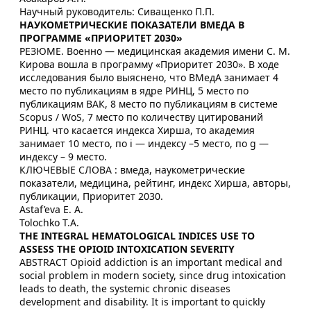
Научный руководитель: Сиващенко П.П.
НАУКОМЕТРИЧЕСКИЕ ПОКАЗАТЕЛИ ВМЕДА В
ПРОГРАММЕ «ПРИОРИТЕТ 2030»
РЕЗЮМЕ. Военно — медицинская академия имени С. М.
Кирова вошла в программу «Приоритет 2030». В ходе
исследования было выяснено, что ВМедА занимает 4
место по публикациям в ядре РИНЦ, 5 место по
публикациям ВАК, 8 место по публикациям в системе
Scopus / WoS, 7 место по количеству цитирований
РИНЦ. что касается индекса Хирша, то академия
занимает 10 место, по i — индексу –5 место, по g —
индексу – 9 место.
КЛЮЧЕВЫЕ СЛОВА : вмеда, наукометрические
показатели, медицина, рейтинг, индекс Хирша, авторы,
публикации, Приоритет 2030.
Astaf’eva E. A.
Tolochko T.A.
THE INTEGRAL HEMATOLOGICAL INDICES USE TO
ASSESS THE OPIOID INTOXICATION SEVERITY
ABSTRACT Opioid addiction is an important medical and
social problem in modern society, since drug intoxication
leads to death, the systemic chronic diseases
development and disability. It is important to quickly