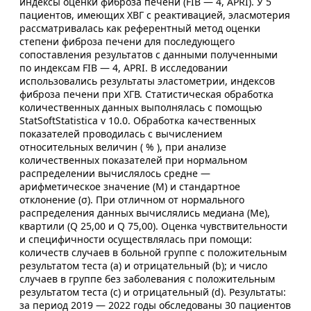
индексы оценки фиброза печени (FIB — 4, APRI). У 5
пациентов, имеющих ХВГ с реактивацией, эласмотерия
рассматривалась как референтный метод оценки
степени фиброза печени для последующего
сопоставления результатов с данными полученными
по индексам FIB — 4, APRI. В исследовании
использовались результаты эластометрии, индексов
фиброза печени при ХГВ. Статистическая обработка
количественных данных выполнялась с помощью
StatSoftStatistica v 10.0. Обработка качественных
показателей проводилась с вычислением
относительных величин ( % ), при анализе
количественных показателей при нормальном
распределении вычислялось средне —
арифметическое значение (М) и стандартное
отклонение (σ). При отличном от нормального
распределения данных вычислялись медиана (Ме),
квартили (Q 25,00 и Q 75,00). Оценка чувствительности
и специфичности осуществлялась при помощи:
количеств случаев в больной группе с положительным
результатом теста (a) и отрицательный (b); и число
случаев в группе без заболевания с положительным
результатом теста (c) и отрицательный (d). Результаты:
за период 2019 — 2022 годы обследованы 30 пациентов