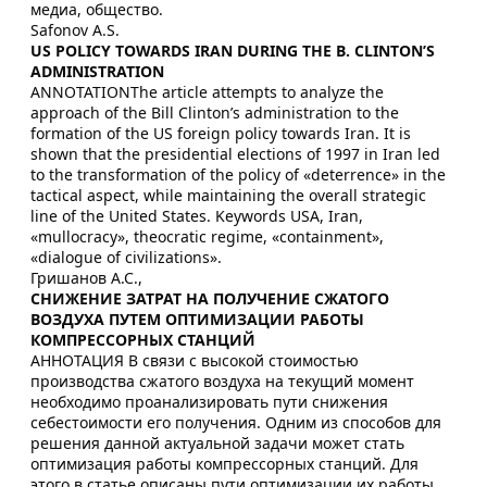
медиа, общество.
Safonov A.S.
US POLICY TOWARDS IRAN DURING THE B. CLINTON’S
ADMINISTRATION
ANNOTATIONThe article attempts to analyze the
approach of the Bill Clinton’s administration to the
formation of the US foreign policy towards Iran. It is
shown that the presidential elections of 1997 in Iran led
to the transformation of the policy of «deterrence» in the
tactical aspect, while maintaining the overall strategic
line of the United States. Keywords USA, Iran,
«mullocracy», theocratic regime, «containment»,
«dialogue of civilizations».
Гришанов А.С.,
СНИЖЕНИЕ ЗАТРАТ НА ПОЛУЧЕНИЕ СЖАТОГО
ВОЗДУХА ПУТЕМ ОПТИМИЗАЦИИ РАБОТЫ
КОМПРЕССОРНЫХ СТАНЦИЙ
АННОТАЦИЯ В связи с высокой стоимостью
производства сжатого воздуха на текущий момент
необходимо проанализировать пути снижения
себестоимости его получения. Одним из способов для
решения данной актуальной задачи может стать
оптимизация работы компрессорных станций. Для
этого в статье описаны пути оптимизации их работы,