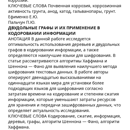
коррозии.
КЛЮЧЕВЫЕ СЛОВА Почвенная коррозия, коррозионная
активность грунта, анод, катод, гальванопары, грунт.
Ефименко Е.Ю.
Пальчун П.Ю.
ДВУДОЛЬНЫЕ ГРАФЫ И ИХ ПРИМЕНЕНИЕ В
КОДОРОВАНИИ ИНФОРМАЦИИ
АНОТАЦИЯ В данной работе исследуется
оптимальность использования деревьев и двудольных
графов в кодировании информации, а также
определяются наилучшие языки для шифрования. В
статье рассматриваются алгоритмы Хаффмана и
Шеннона — Фано для выявления наилучшего метода
шифрования текстовых данных. В работе авторы
оперируют двенадцатью высказываниями на
одиннадцати языках мира для установки более
подходящих языков для шифрования согласно
затратам времени на кодирование и степеням сжатия
информации, которые уменьшают затраты ресурсов
для хранения и передачи зашифрованных данных, что
определяет актуальность исследования.
КЛЮЧЕВЫЕ СЛОВА Кодирование, сжатие, информация,
деревья, графы, алгоритм Шеннона — Фано, алгоритм
Хаффмана.