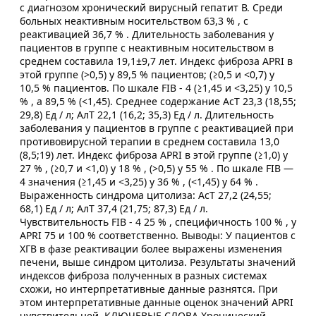
с диагнозом хронический вирусный гепатит В. Среди
больных неактивным носительством 63,3 % , с
реактивацией 36,7 % . Длительность заболевания у
пациентов в группе с неактивным носительством в
среднем составила 19,1±9,7 лет. Индекс фиброза APRI в
этой группе (>0,5) у 89,5 % пациентов; (≥0,5 и <0,7) у
10,5 % пациентов. По шкале FIB - 4 (≥1,45 и <3,25) у 10,5
% , а 89,5 % (<1,45). Среднее содержание АсТ 23,3 (18,55;
29,8) Ед / л; АлТ 22,1 (16,2; 35,3) Ед / л. Длительность
заболевания у пациентов в группе с реактивацией при
противовирусной терапии в среднем составила 13,0
(8,5;19) лет. Индекс фиброза APRI в этой группе (≥1,0) у
27 % , (≥0,7 и <1,0) у 18 % , (>0,5) у 55 % . По шкале FIB —
4 значения (≥1,45 и <3,25) у 36 % , (<1,45) у 64 % .
Выраженность синдрома цитолиза: АсТ 27,2 (24,55;
68,1) Ед / л; АлТ 37,4 (21,75; 87,3) Ед / л.
Чувствительность FIB - 4 25 % , специфичность 100 % , у
APRI 75 и 100 % соответственно. Выводы: У пациентов с
ХГВ в фазе реактивации более выражены изменения
печени, выше синдром цитолиза. Результаты значений
индексов фиброза полученных в разных системах
схожи, но интерпретативные данные разнятся. При
этом интерпретативные данные оценок значений APRI
чувствительней. КЛЮЧЕВЫЕ СЛОВА Хронический