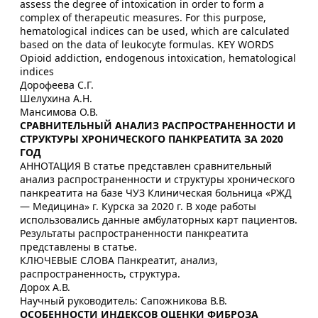
assess the degree of intoxication in order to form a
complex of therapeutic measures. For this purpose,
hematological indices can be used, which are calculated
based on the data of leukocyte formulas. KEY WORDS
Оpioid addiction, endogenous intoxication, hematological
indices
Дорофеева С.Г.
Шелухина А.Н.
Мансимова О.В.
СРАВНИТЕЛЬНЫЙ АНАЛИЗ РАСПРОСТРАНЕННОСТИ И
СТРУКТУРЫ ХРОНИЧЕСКОГО ПАНКРЕАТИТА ЗА 2020
ГОД
АННОТАЦИЯ В статье представлен сравнительный
анализ распространенности и структуры хронического
панкреатита на базе ЧУЗ Клиническая больница «РЖД
— Медицина» г. Курска за 2020 г. В ходе работы
использовались данные амбулаторных карт пациентов.
Результаты распространенности панкреатита
представлены в статье.
КЛЮЧЕВЫЕ СЛОВА Панкреатит, анализ,
распространенность, структура.
Дорох А.В.
Научный руководитель: Сапожникова В.В.
ОСОБЕННОСТИ ИНДЕКСОВ ОЦЕНКИ ФИБРОЗА