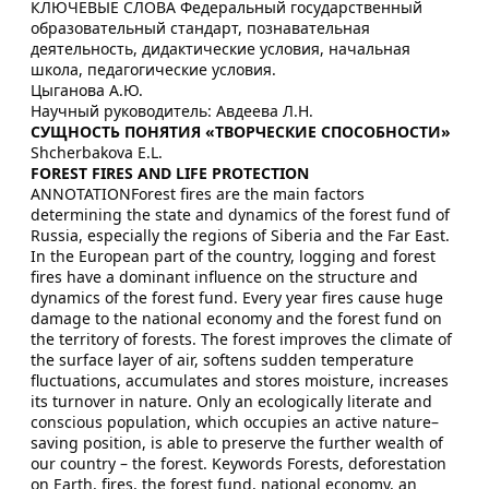
КЛЮЧЕВЫЕ СЛОВА Федеральный государственный
образовательный стандарт, познавательная
деятельность, дидактические условия, начальная
школа, педагогические условия.
Цыганова А.Ю.
Научный руководитель: Авдеева Л.Н.
СУЩНОСТЬ ПОНЯТИЯ «ТВОРЧЕСКИЕ СПОСОБНОСТИ»
Shcherbakova E.L.
FOREST FIRES AND LIFE PROTECTION
ANNOTATIONForest fires are the main factors
determining the state and dynamics of the forest fund of
Russia, especially the regions of Siberia and the Far East.
In the European part of the country, logging and forest
fires have a dominant influence on the structure and
dynamics of the forest fund. Every year fires cause huge
damage to the national economy and the forest fund on
the territory of forests. The forest improves the climate of
the surface layer of air, softens sudden temperature
fluctuations, accumulates and stores moisture, increases
its turnover in nature. Only an ecologically literate and
conscious population, which occupies an active nature–
saving position, is able to preserve the further wealth of
our country – the forest. Keywords Forests, deforestation
on Earth, fires, the forest fund, national economy, an