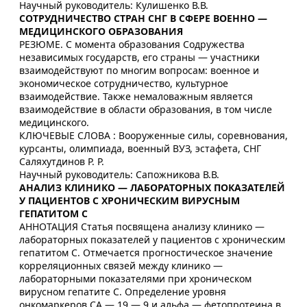
Научный руководитель: Кулишенко В.В.
СОТРУДНИЧЕСТВО СТРАН СНГ В СФЕРЕ ВОЕННО —
МЕДИЦИНСКОГО ОБРАЗОВАНИЯ
РЕЗЮМЕ. С момента образования Содружества
независимых государств, его страны — участники
взаимодействуют по многим вопросам: военное и
экономическое сотрудничество, культурное
взаимодействие. Также немаловажным является
взаимодействие в области образования, в том числе
медицинского.
КЛЮЧЕВЫЕ СЛОВА : Вооруженные силы, соревнования,
курсанты, олимпиада, военный ВУЗ, эстафета, СНГ
Саляхутдинов Р. Р.
Научный руководитель: Сапожникова В.В.
АНАЛИЗ КЛИНИКО — ЛАБОРАТОРНЫХ ПОКАЗАТЕЛЕЙ
У ПАЦИЕНТОВ С ХРОНИЧЕСКИМ ВИРУСНЫМ
ГЕПАТИТОМ С
АННОТАЦИЯ Статья посвящена анализу клинико —
лабораторных показателей у пациентов с хроническим
гепатитом C. Отмечается прогностическое значение
корреляционных связей между клинико —
лабораторными показателями при хроническом
вирусном гепатите С. Определение уровня
онкомаркеров CA — 19 — 9 и альфа — фетопротеина в