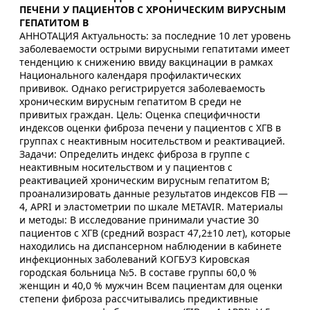
ПЕЧЕНИ У ПАЦИЕНТОВ С ХРОНИЧЕСКИМ ВИРУСНЫМ
ГЕПАТИТОМ В
АННОТАЦИЯ Актуальность: за последние 10 лет уровень
заболеваемости острыми вирусными гепатитами имеет
тенденцию к снижению ввиду вакцинации в рамках
Национального календаря профилактических
прививок. Однако регистрируется заболеваемость
хроническим вирусным гепатитом В среди не
привитых граждан. Цель: Оценка специфичности
индексов оценки фиброза печени у пациентов с ХГВ в
группах с неактивным носительством и реактивацией.
Задачи: Определить индекс фиброза в группе с
неактивным носительством и у пациентов с
реактивацией хроническим вирусным гепатитом В;
проанализировать данные результатов индексов FIB —
4, APRI и эластометрии по шкале METAVIR. Материалы
и методы: В исследование принимали участие 30
пациентов с ХГВ (средний возраст 47,2±10 лет), которые
находились на диспансерном наблюдении в кабинете
инфекционных заболеваний КОГБУЗ Кировская
городская больница №5. В составе группы 60,0 %
женщин и 40,0 % мужчин Всем пациентам для оценки
степени фиброза рассчитывались предиктивные