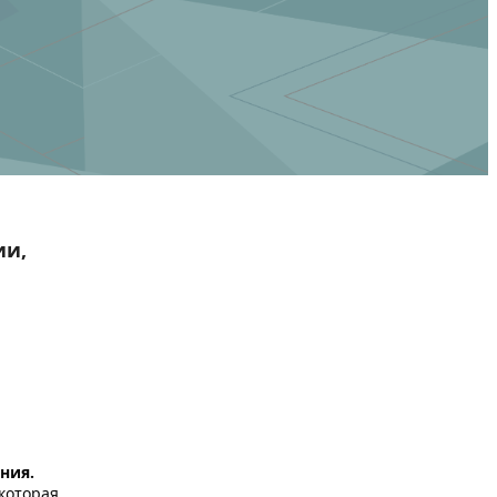
ии,
ния.
 которая