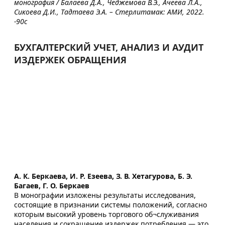
монография / Балаева Д.А., Чеджемова В.Э., Ачеева Л.А.,
Сикоева Д.И., Тадтаева Э.А. – Стерлитамак: АМИ, 2022.
-90с
БУХГАЛТЕРСКИЙ УЧЕТ, АНАЛИЗ И АУДИТ
ИЗДЕРЖЕК ОБРАЩЕНИЯ
А. К. Беркаева, И. Р. Езеева, З. В. Хетагурова, Б. Э.
Багаев, Г. О. Беркаев
В монографии изложены результаты исследования,
состоящие в признании системы положений, согласно
которым высокий уровень торгового об¬служивания
населения и сокращение издержек потребления — это