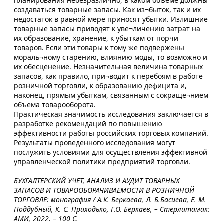
планирования небезразлично, в каком объеме должны
создаваться товарные запасы. Как из¬быток, так и их
недостаток в равной мере приносят убытки. Излишние
товарные запасы приводят к уве¬личению затрат на
их образование, хранение, к убыткам от порчи
товаров. Если эти товары к тому же подвержены
мораль¬ному старению, влиянию моды, то возможно и
их обесценение. Незначительная величина товарных
запасов, как правило, при¬водит к перебоям в работе
розничной торговли, к образованию дефицита и,
наконец, прямым убыткам, связанным с сокраще¬нием
объема товарооборота.
Практическая значимость исследования заключается в
разработке рекомендаций по повышению
эффективности работы российских торговых компаний.
Результаты проведенного исследования могут
послужить условиями для осуществления эффективной
управленческой политики предприятий торговли.
БУХГАЛТЕРСКИЙ УЧЕТ, АНАЛИЗ И АУДИТ ТОВАРНЫХ
ЗАПАСОВ И ТОВАРООБОРАЧИВАЕМОСТИ В РОЗНИЧНОЙ
ТОРГОВЛЕ: монография / А.К. Беркаева, Л. Б.Басиева, Е. М.
Поддубный, К. С. Приходько, Г.О. Беркаев, – Стерлитамак:
АМИ, 2022. – 100 С.